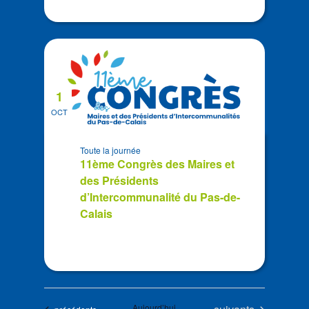
1
OCT
Toute la journée
11ème Congrès des Maires et
des Présidents
d’Intercommunalité du Pas-de-
Calais
Évènements
Aujourd’hui
Évènements