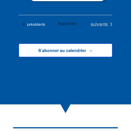
Évènements
Aujourd’hui
suivants
Évènements
précédents
S’abonner au calendrier