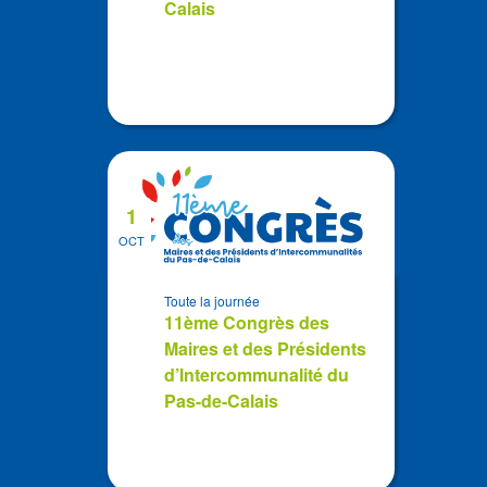
Calais
1
OCT
Toute la journée
11ème Congrès des
Maires et des Présidents
d’Intercommunalité du
Pas-de-Calais