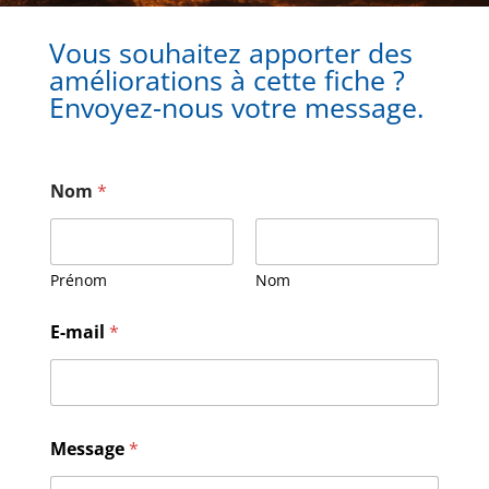
Vous souhaitez apporter des
améliorations à cette fiche ?
Envoyez-nous votre message.
Nom
*
Prénom
Nom
M
E-mail
*
e
s
s
a
g
e
Message
*
*
*