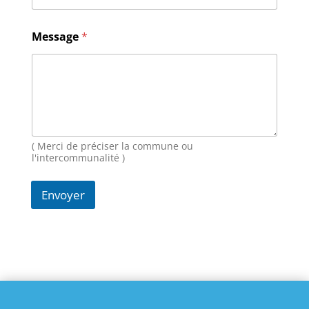
a
g
e
Message
*
*
M
e
s
s
a
g
e
( Merci de préciser la commune ou
l'intercommunalité )
Envoyer