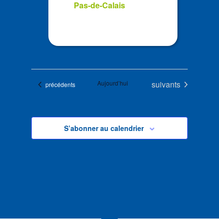
Pas-de-Calais
Évènements
Aujourd’hui
suivants
Évènements
précédents
S’abonner au calendrier