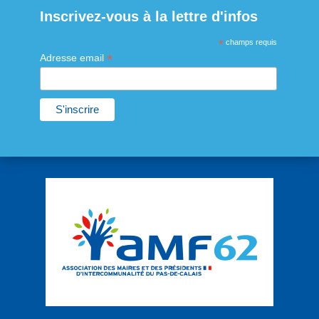
Inscrivez-vous à la lettre d'infos
*
champs requis
*
Adresse email