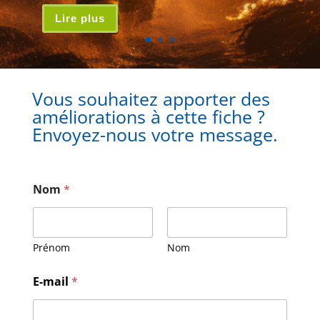
Lire plus
Vous souhaitez apporter des
améliorations à cette fiche ?
Envoyez-nous votre message.
Nom
*
Prénom
Nom
M
E-mail
*
e
s
s