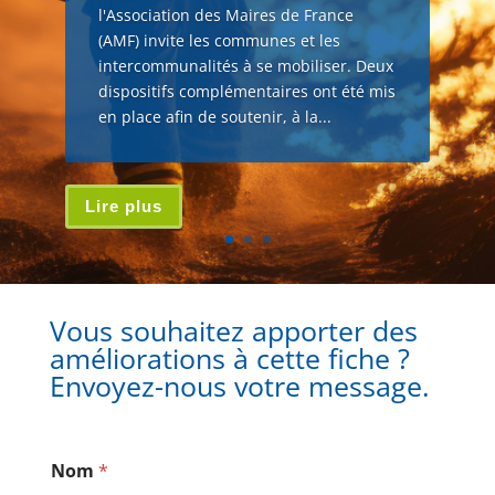
l'Association des Maires de France
(AMF) invite les communes et les
intercommunalités à se mobiliser. Deux
dispositifs complémentaires ont été mis
en place afin de soutenir, à la...
Lire plus
Vous souhaitez apporter des
améliorations à cette fiche ?
Envoyez-nous votre message.
Nom
*