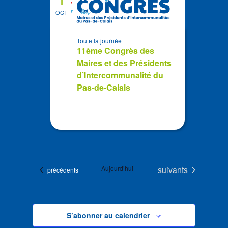
1
OCT
Toute la journée
11ème Congrès des
Maires et des Présidents
d’Intercommunalité du
Pas-de-Calais
Évènements
Aujourd’hui
suivants
Évènements
précédents
S’abonner au calendrier