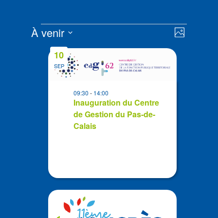
Évènements
Navigat
Navigat
À venir
Photo
de
par
Sélectionnez
vues
List
consult
10
la
Évènem
of
SEP
date
events
in
09:30
-
14:00
Photo
Inauguration du Centre
de Gestion du Pas-de-
View
Calais