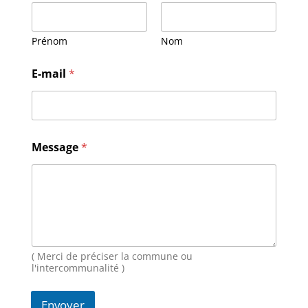
Prénom
Nom
M
E-mail
*
e
s
s
a
g
e
Message
*
E
-
m
a
i
l
M
e
( Merci de préciser la commune ou
s
l'intercommunalité )
s
a
g
Envoyer