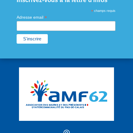
Inscrivez-vous à la lettre d'infos
*
champs requis
*
Adresse email