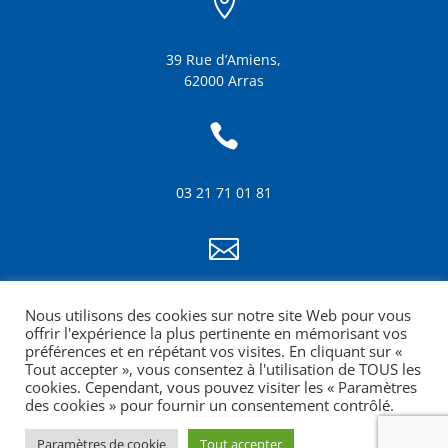

39 Rue d’Amiens,
62000 Arras

03 21 71 01 81

info@amf62.fr
Nous utilisons des cookies sur notre site Web pour vous
mentions légales
offrir l'expérience la plus pertinente en mémorisant vos
préférences et en répétant vos visites. En cliquant sur «
Tout accepter », vous consentez à l'utilisation de TOUS les
cookies. Cependant, vous pouvez visiter les « Paramètres
des cookies » pour fournir un consentement contrôlé.
Paramètres de cookie
Tout accepter
Site web réalisé par la Croquante agence de