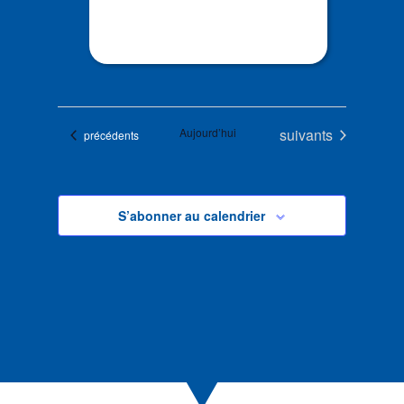
Évènements
Aujourd’hui
suivants
Évènements
précédents
S’abonner au calendrier