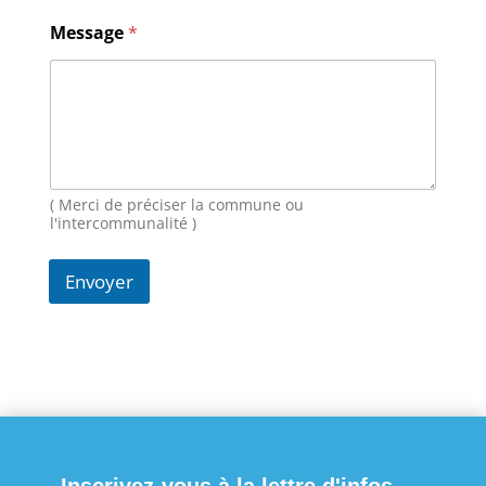
N
Message
*
o
m
E
-
m
a
i
l
*
( Merci de préciser la commune ou
l'intercommunalité )
Envoyer