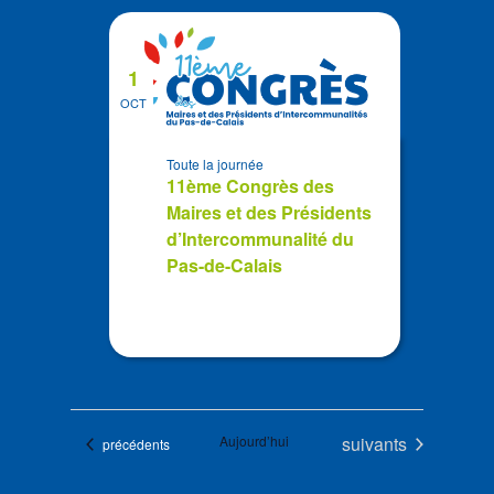
1
OCT
Toute la journée
11ème Congrès des
Maires et des Présidents
d’Intercommunalité du
Pas-de-Calais
Évènements
Aujourd’hui
suivants
Évènements
précédents