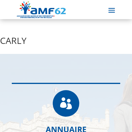
CARLY

ANNUAIRE