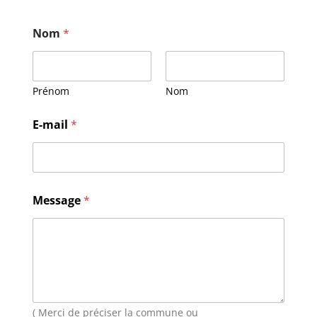
Nom
*
Prénom
Nom
*
E-mail
*
M
e
s
s
a
g
Message
*
e
M
e
s
s
a
g
e
( Merci de préciser la commune ou