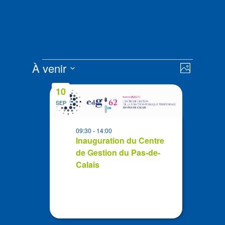
Évènements
Navigat
Navigat
À venir
Photo
de
par
Sélectionnez
vues
List
consult
10
la
Évènem
of
SEP
date
events
in
09:30
-
14:00
Photo
Inauguration du Centre
de Gestion du Pas-de-
View
Calais