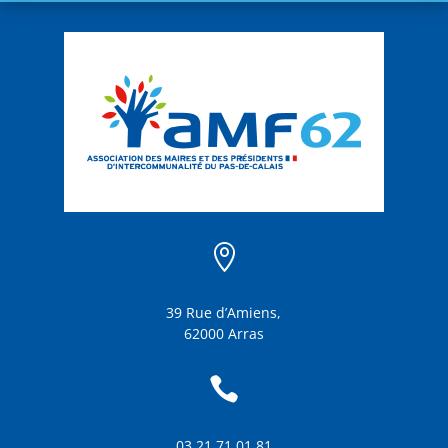

39 Rue d’Amiens,
62000 Arras

03 21 71 01 81