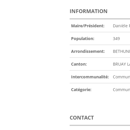
INFORMATION
Maire/Président:
Danièle 
Population:
349
Arrondissement:
BETHUN
Canton:
BRUAY L
Intercommunalité:
Communa
Catégorie:
Commu
CONTACT