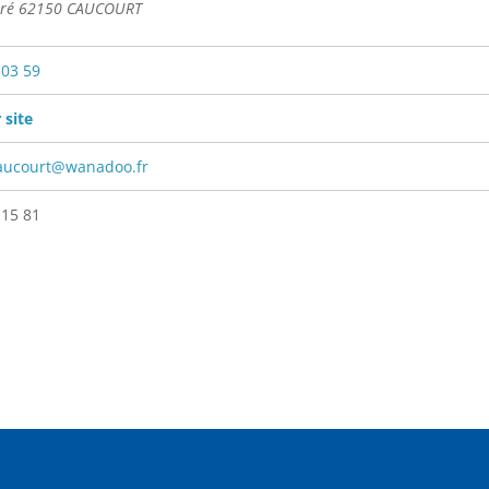
rré 62150 CAUCOURT
 03 59
 site
caucourt@wanadoo.fr
 15 81