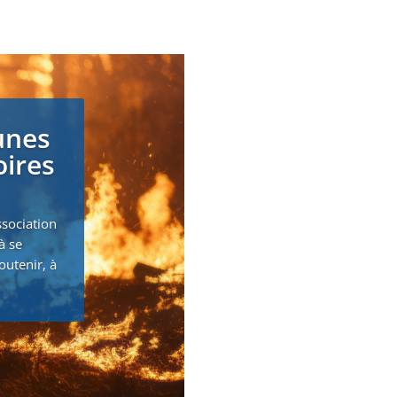
unes
oires
ssociation
à se
outenir, à