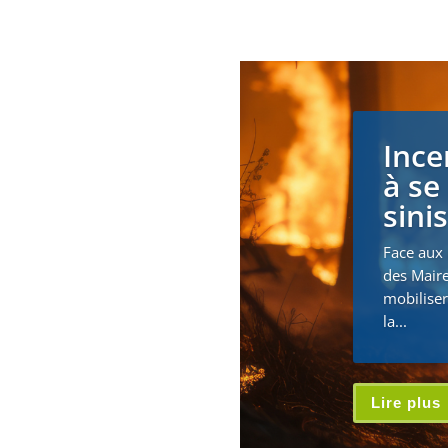
Ince
à se
sini
Face aux 
des Maire
mobiliser
la...
Lire plus