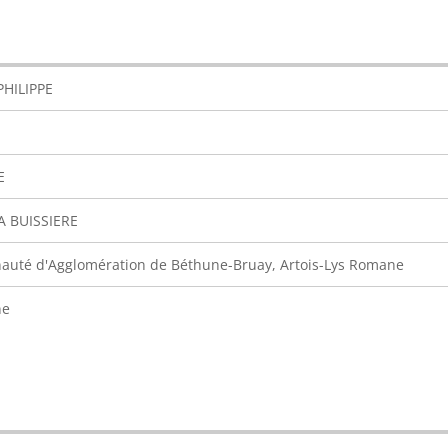
PHILIPPE
E
A BUISSIERE
uté d'Agglomération de Béthune-Bruay, Artois-Lys Romane
ne