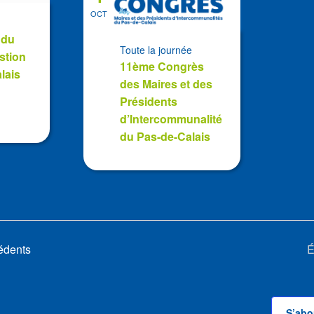
OCT
 du
Toute la journée
stion
11ème Congrès
lais
des Maires et des
Présidents
d’Intercommunalité
du Pas-de-Calais
édents
É
S’abo