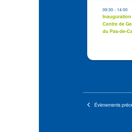
events
in
09:30
-
14:00
Inauguration
Photo
Centre de Ge
View
du Pas-de-Ca
Évènements
préc