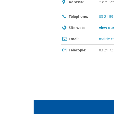
Adresse:
1 rue Ca
Téléphone:
03 21 59
Site web:
view our
Email:
mairie.
Télécopie:
03 21 73