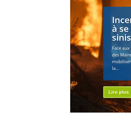
Ince
à se
sini
Face aux 
des Maire
mobiliser
la...
Lire plus