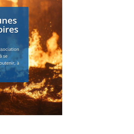
unes
oires
ssociation
à se
outenir, à