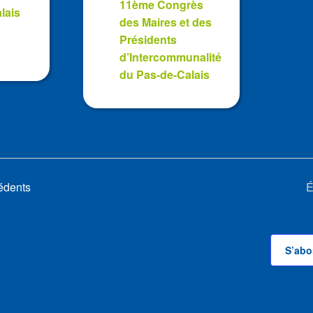
11ème Congrès
lais
des Maires et des
Présidents
d’Intercommunalité
du Pas-de-Calais
édents
É
S’abo