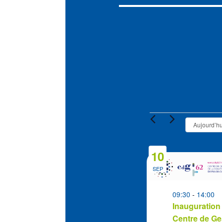
Évènement
Aujourd’hu
10
List
of
SEP
events
in
09:30
-
14:00
Inauguration
Photo
Centre de Ge