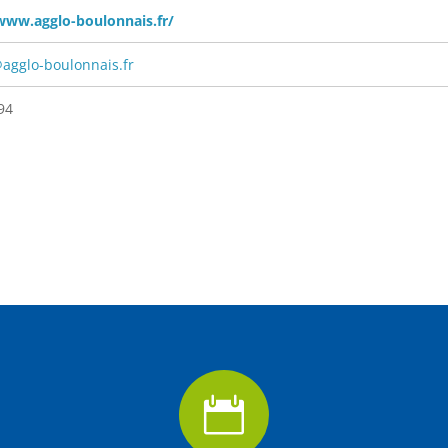
www.agglo-boulonnais.fr/
agglo-boulonnais.fr
94
