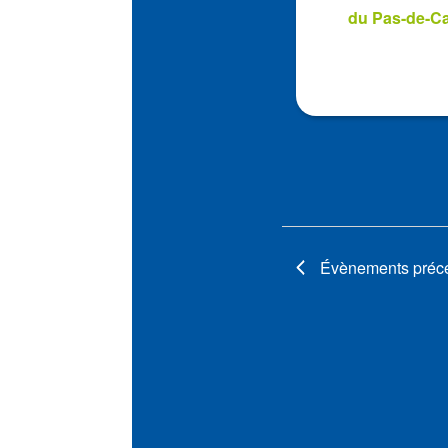
View
du Pas-de-Ca
Évènements
préc