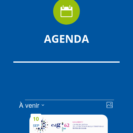

AGENDA
Évènements
Navigat
Navigat
À venir
Photo
de
par
Sélectionnez
vues
List
consult
10
la
Évènem
of
SEP
date