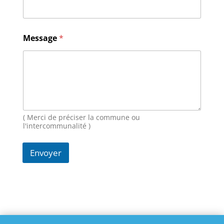
*
Message
*
E
-
m
a
i
l
M
e
s
( Merci de préciser la commune ou
s
l'intercommunalité )
a
g
Envoyer
e