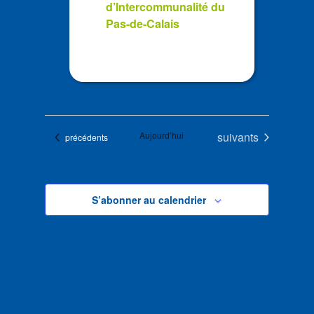
d’Intercommunalité du
Pas-de-Calais
Évènements
Aujourd’hui
suivants
Évènements
précédents
S’abonner au calendrier