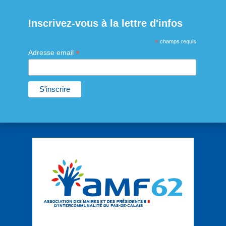
Inscrivez-vous à la lettre d'infos
*
champs requis
*
Adresse email