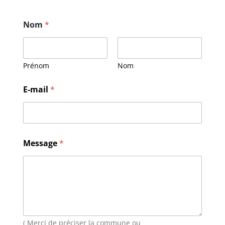
Nom
*
Prénom
Nom
*
E-mail
*
*
M
e
s
s
a
Message
*
g
e
( Merci de préciser la commune ou