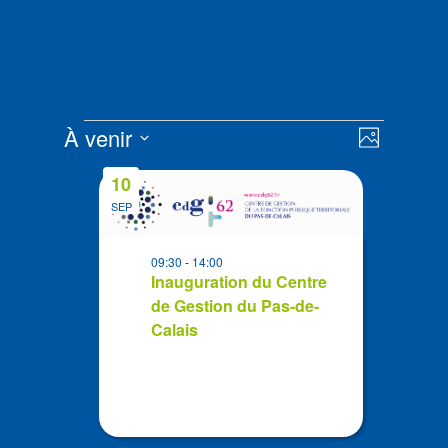
Évènements
Navigat
Navigat
À venir
Photo
de
par
Sélectionnez
vues
List
consult
10
la
Évènem
of
SEP
date
events
in
09:30
-
14:00
Photo
Inauguration du Centre
de Gestion du Pas-de-
View
Calais