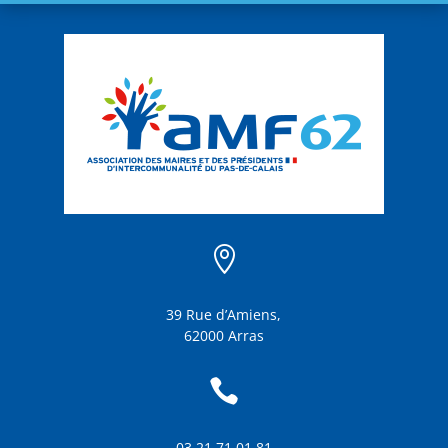

39 Rue d’Amiens,
62000 Arras

03 21 71 01 81