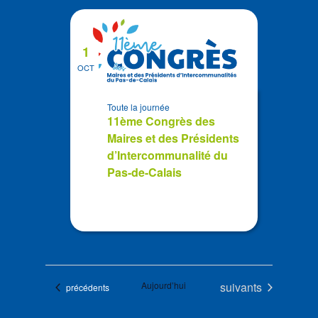
1
OCT
Toute la journée
11ème Congrès des
Maires et des Présidents
d’Intercommunalité du
Pas-de-Calais
Évènements
Aujourd’hui
suivants
Évènements
précédents