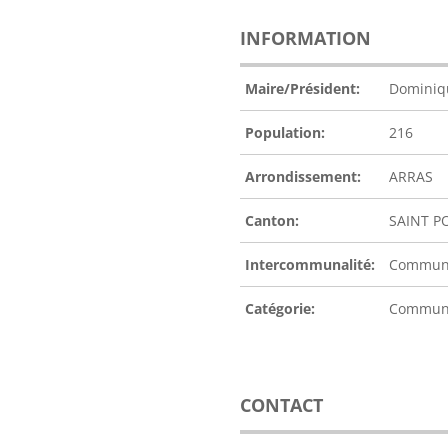
INFORMATION
Maire/Président:
Domini
Population:
216
Arrondissement:
ARRAS
Canton:
SAINT P
Intercommunalité:
Communa
Catégorie:
Commu
CONTACT