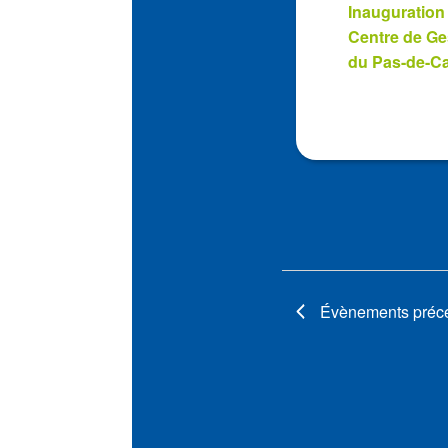
Inauguration
Photo
Centre de Ge
View
du Pas-de-Ca
Évènements
préc