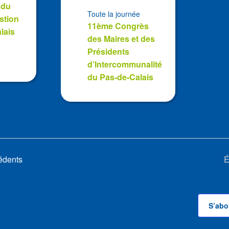
 du
Toute la journée
stion
11ème Congrès
lais
des Maires et des
Présidents
d’Intercommunalité
du Pas-de-Calais
édents
É
S’abo