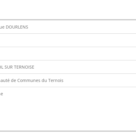
que DOURLENS
OL SUR TERNOISE
uté de Communes du Ternois
ne