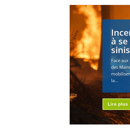
Ince
à se
sini
Face aux 
des Maire
mobiliser
la...
Lire plus