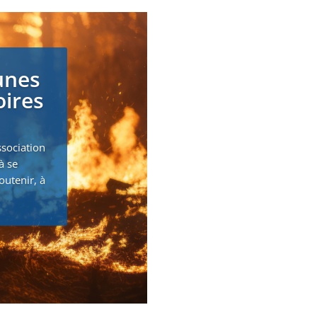
unes
oires
ssociation
à se
outenir, à