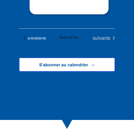
Évènements
Aujourd’hui
suivants
Évènements
précédents
S’abonner au calendrier