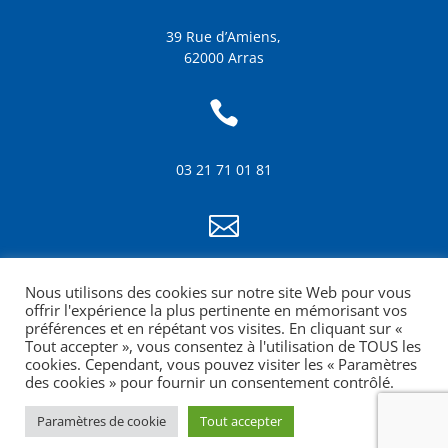
39 Rue d’Amiens,
62000 Arras

03 21 71 01 81

info@amf62.fr
Nous utilisons des cookies sur notre site Web pour vous
mentions légales
offrir l'expérience la plus pertinente en mémorisant vos
préférences et en répétant vos visites. En cliquant sur «
Tout accepter », vous consentez à l'utilisation de TOUS les
cookies. Cependant, vous pouvez visiter les « Paramètres
des cookies » pour fournir un consentement contrôlé.
Paramètres de cookie
Tout accepter
Site web réalisé par la Croquante agence de
communication