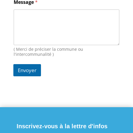
Message
*
e
s
s
a
g
e
M
e
s
( Merci de préciser la commune ou
s
l'intercommunalité )
a
g
Envoyer
e
E
-
m
a
i
l
Inscrivez-vous à la lettre d'infos