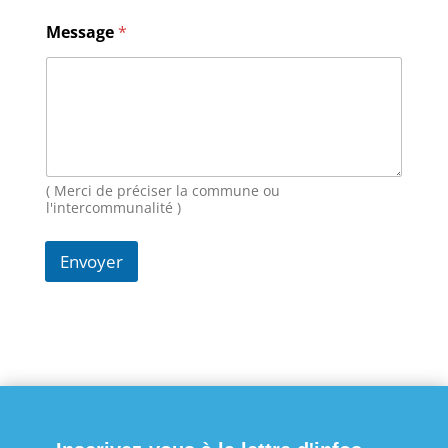
N
Message
*
o
m
E
-
m
a
i
l
*
( Merci de préciser la commune ou
l'intercommunalité )
Envoyer