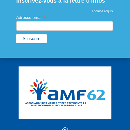
Inscrivez-vous à la lettre d'infos
*
champs requis
*
Adresse email