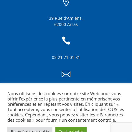

39 Rue d’Amiens,
62000 Arras

03 21 71 01 81

info@amf62.fr
Nous utilisons des cookies sur notre site Web pour vous
mentions légales
offrir l'expérience la plus pertinente en mémorisant vos
préférences et en répétant vos visites. En cliquant sur «
Tout accepter », vous consentez à l'utilisation de TOUS les
cookies. Cependant, vous pouvez visiter les « Paramètres
des cookies » pour fournir un consentement contrôlé.
Paramètres de cookie
Tout accepter
Site web réalisé par la Croquante agence de