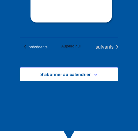
Évènements
Aujourd’hui
suivants
Évènements
précédents
S’abonner au calendrier