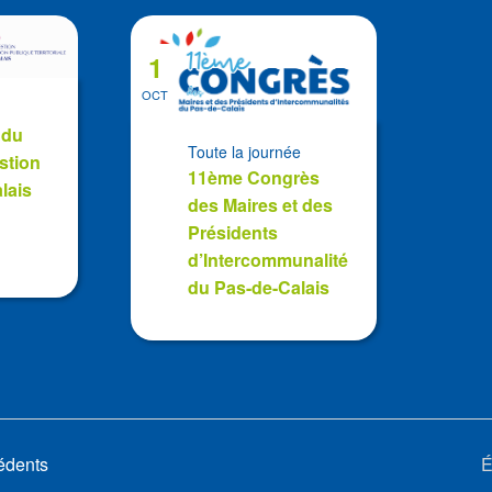
la
date
1
OCT
 du
Toute la journée
stion
11ème Congrès
lais
des Maires et des
Présidents
d’Intercommunalité
du Pas-de-Calais
édents
É