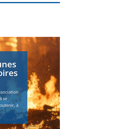
unes
oires
ssociation
à se
outenir, à