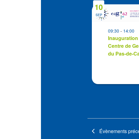
10
List
of
SEP
events
in
09:30
-
14:00
Inauguration
Photo
Centre de Ge
View
du Pas-de-Ca
Évènements
préc