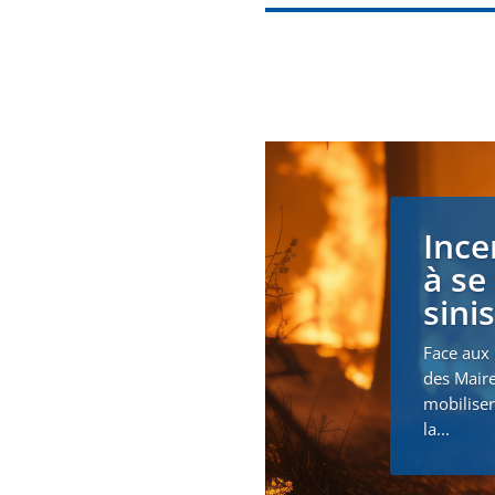
Ince
à se
sini
Face aux 
des Maire
mobiliser
la...