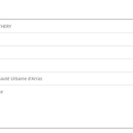
 THERY
uté Urbaine d'Arras
ne