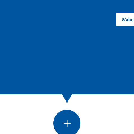
S’abo
L