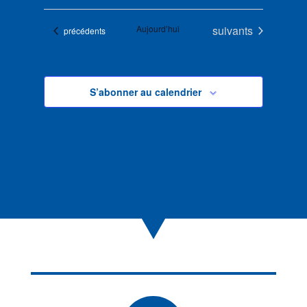
Évènements
Aujourd’hui
suivants
Évènements
précédents
S’abonner au calendrier