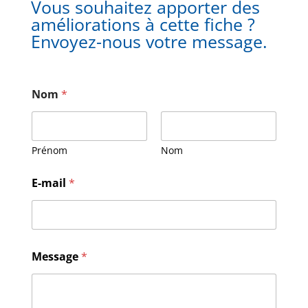
Vous souhaitez apporter des
améliorations à cette fiche ?
Envoyez-nous votre message.
Nom
*
Prénom
Nom
N
E-mail
*
o
m
*
E
-
m
Message
*
a
i
l