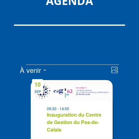
AGENDA
Évènements
Navigat
Navigat
À venir
Photo
de
par
Sélectionnez
vues
List
consult
10
la
Évènem
of
SEP
date
events
in
09:30
-
14:00
Photo
Inauguration du Centre
de Gestion du Pas-de-
View
Calais