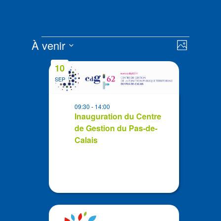
Évènements
Navigat
Navigat
À venir
Photo
de
par
Sélectionnez
vues
List
consult
10
la
Évènem
of
SEP
date
events
in
09:30
-
14:00
Photo
Inauguration du Centre
de Gestion du Pas-de-
View
Calais