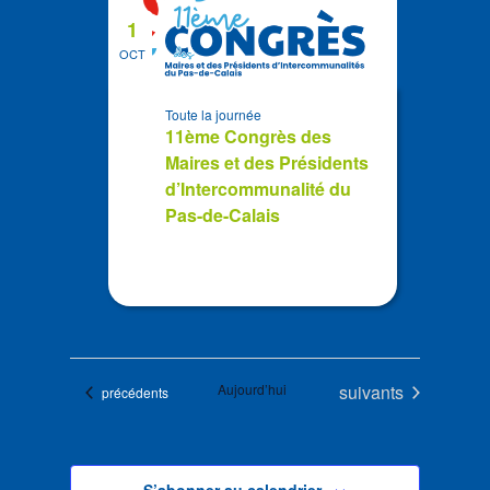
1
OCT
Toute la journée
11ème Congrès des
Maires et des Présidents
d’Intercommunalité du
Pas-de-Calais
Évènements
Aujourd’hui
suivants
Évènements
précédents
S’abonner au calendrier