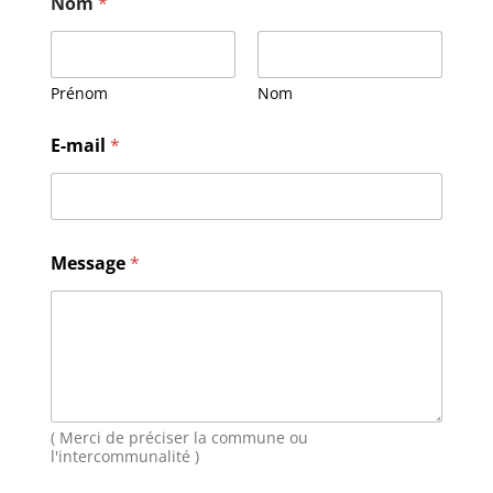
Nom
*
Prénom
Nom
M
E-mail
*
e
s
s
a
g
e
Message
*
*
E
-
m
a
i
l
( Merci de préciser la commune ou
l'intercommunalité )