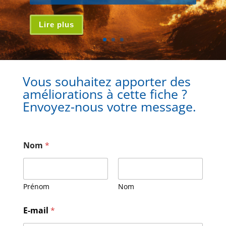
Lire plus
Vous souhaitez apporter des
améliorations à cette fiche ?
Envoyez-nous votre message.
Nom
*
Prénom
Nom
N
E-mail
*
o
m