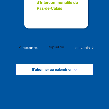
d’Intercommunalité du
Pas-de-Calais
Évènements
Aujourd’hui
suivants
Évènements
précédents
S’abonner au calendrier