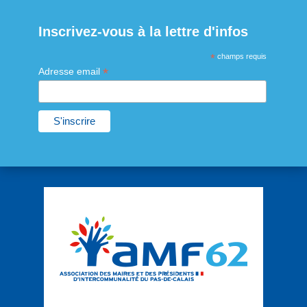
Inscrivez-vous à la lettre d'infos
*
champs requis
*
Adresse email