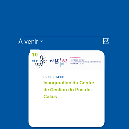
Évènements
Navigat
Navigat
À venir
Photo
de
par
Sélectionnez
vues
List
consult
10
la
Évènem
of
SEP
date
events
in
09:30
-
14:00
Photo
Inauguration du Centre
de Gestion du Pas-de-
View
Calais