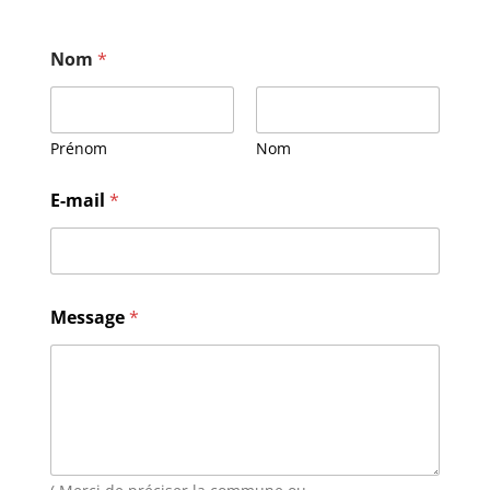
Nom
*
Prénom
Nom
E-mail
*
M
Message
*
e
s
s
a
g
e
M
e
s