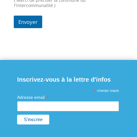
( Merci de préciser la commune ou
s
l'intercommunalité )
a
g
Envoyer
e
E
-
m
a
i
l
Inscrivez-vous à la lettre d'infos
*
champs requis
*
Adresse email