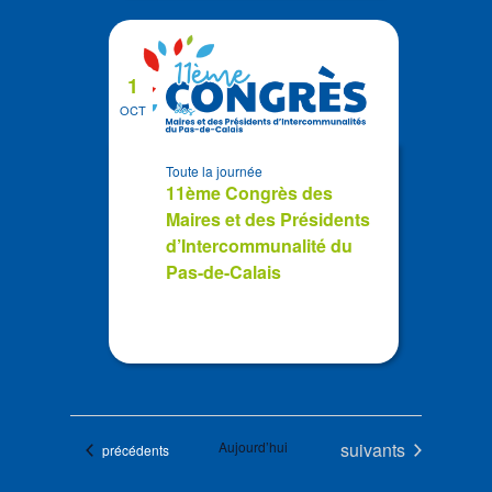
1
OCT
Toute la journée
11ème Congrès des
Maires et des Présidents
d’Intercommunalité du
Pas-de-Calais
Évènements
Aujourd’hui
suivants
Évènements
précédents