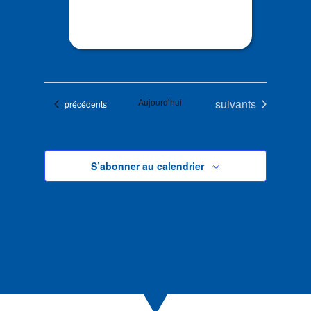
Évènements
Aujourd’hui
suivants
Évènements
précédents
S’abonner au calendrier