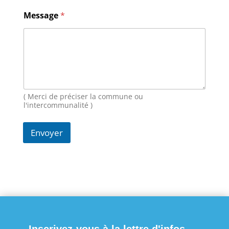
*
Message
*
E
-
m
a
i
l
*
( Merci de préciser la commune ou
l'intercommunalité )
Envoyer