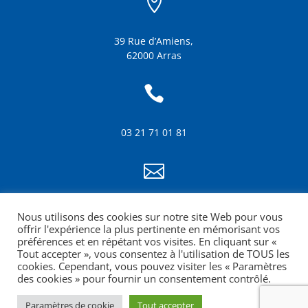

39 Rue d’Amiens,
62000 Arras

03 21 71 01 81

info@amf62.fr
Nous utilisons des cookies sur notre site Web pour vous
mentions légales
offrir l'expérience la plus pertinente en mémorisant vos
préférences et en répétant vos visites. En cliquant sur «
Tout accepter », vous consentez à l'utilisation de TOUS les
cookies. Cependant, vous pouvez visiter les « Paramètres
des cookies » pour fournir un consentement contrôlé.
Paramètres de cookie
Tout accepter
Site web réalisé par la Croquante agence de