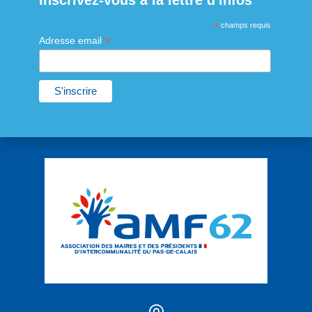
Inscrivez-vous à la lettre d'infos
*
champs requis
*
Adresse email