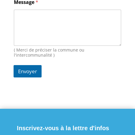
Message
*
E
-
m
a
i
l
N
o
m
( Merci de préciser la commune ou
l'intercommunalité )
Envoyer
Inscrivez-vous à la lettre d'infos