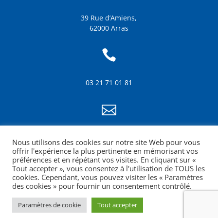
39 Rue d’Amiens,
62000 Arras

03 21 71 01 81

info@amf62.fr
Nous utilisons des cookies sur notre site Web pour vous
mentions légales
offrir l'expérience la plus pertinente en mémorisant vos
préférences et en répétant vos visites. En cliquant sur «
Tout accepter », vous consentez à l'utilisation de TOUS les
cookies. Cependant, vous pouvez visiter les « Paramètres
des cookies » pour fournir un consentement contrôlé.
Paramètres de cookie
Tout accepter
Site web réalisé par la Croquante agence de
communication