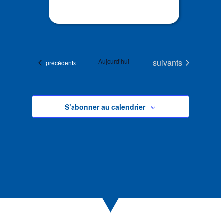
Évènements
Aujourd’hui
suivants
Évènements
précédents
S’abonner au calendrier