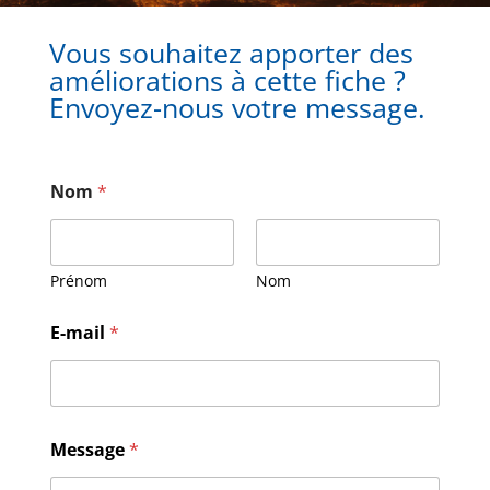
Vous souhaitez apporter des
améliorations à cette fiche ?
Envoyez-nous votre message.
Nom
*
Prénom
Nom
N
E-mail
*
o
m
E
-
m
a
Message
*
i
l