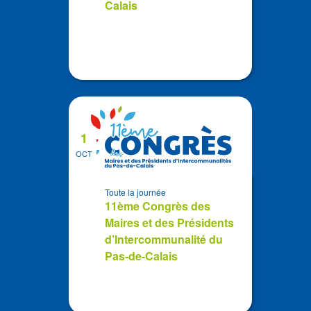
Calais
1
OCT
Toute la journée
11ème Congrès des
Maires et des Présidents
d’Intercommunalité du
Pas-de-Calais