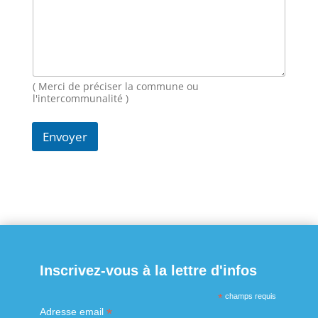
E
-
m
a
i
l
( Merci de préciser la commune ou
l'intercommunalité )
Envoyer
Inscrivez-vous à la lettre d'infos
*
champs requis
*
Adresse email