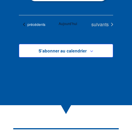
Évènements
Aujourd’hui
suivants
Évènements
précédents
S’abonner au calendrier