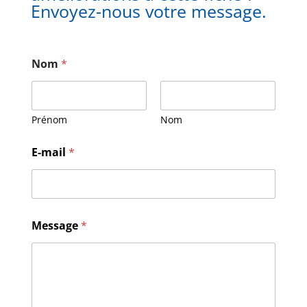
Envoyez-nous votre message.
Nom
*
Prénom
Nom
*
E-mail
*
M
e
s
s
a
g
Message
*
e
*