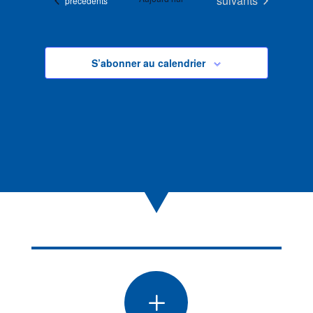
suivants
précédents
S’abonner au calendrier
L