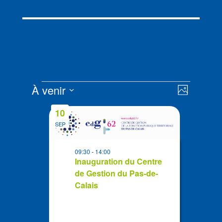
Évènements
Navigat
Navigat
À venir
Photo
de
par
Sélectionnez
vues
List
consult
10
la
Évènem
of
SEP
date
events
in
09:30
-
14:00
Photo
Inauguration du Centre
de Gestion du Pas-de-
View
Calais