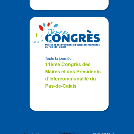
1
OCT
Toute la journée
11ème Congrès des
Maires et des Présidents
d’Intercommunalité du
Pas-de-Calais
Évènements
Aujourd’hui
Évènements