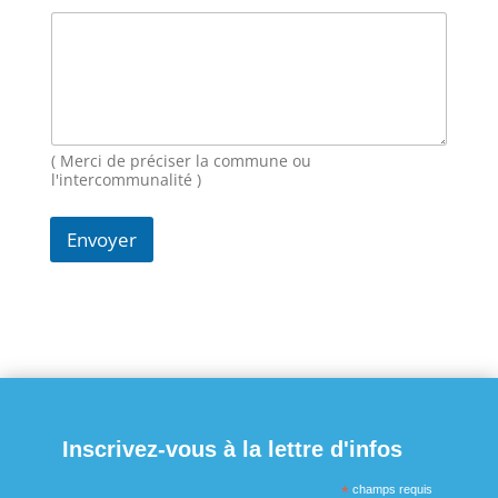
s
s
a
g
e
N
o
( Merci de préciser la commune ou
m
l'intercommunalité )
Envoyer
Inscrivez-vous à la lettre d'infos
*
champs requis