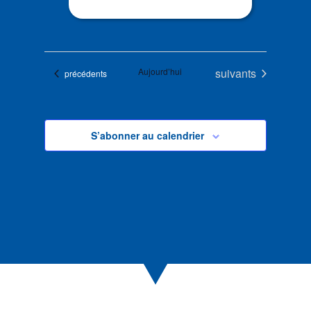
Évènements
Aujourd’hui
suivants
Évènements
précédents
S’abonner au calendrier