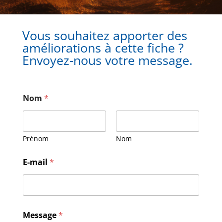
Vous souhaitez apporter des
améliorations à cette fiche ?
Envoyez-nous votre message.
Nom
*
Prénom
Nom
E
E-mail
*
-
m
a
i
l
M
Message
*
e