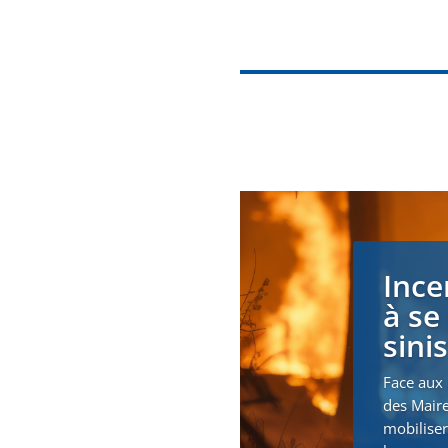
Ince
à se
sini
Face aux 
des Maire
mobiliser