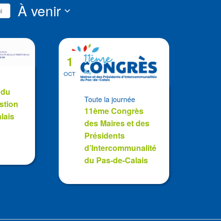
s
À venir
i
Sélectionnez
la
date
1
OCT
 du
Toute la journée
stion
11ème Congrès
lais
des Maires et des
Présidents
d’Intercommunalité
du Pas-de-Calais