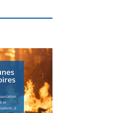
unes
oires
ssociation
à se
outenir, à