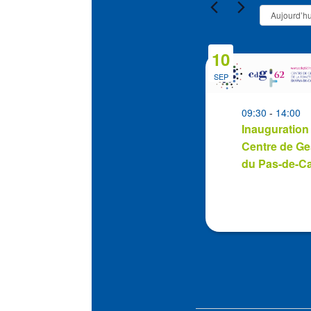
Évènement
Aujourd’hu
10
List
of
SEP
events
in
09:30
-
14:00
Inauguration
Photo
Centre de Ge
View
du Pas-de-Ca