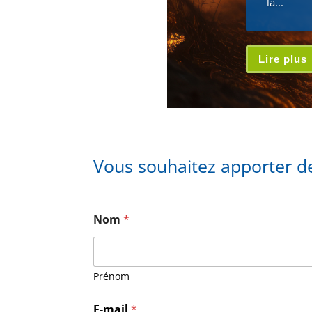
la...
Lire plus
Vous souhaitez apporter de
Nom
*
Prénom
*
E-mail
*
N