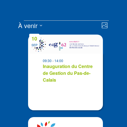
Évènements
Navigat
Navigat
À venir
Photo
de
par
Sélectionnez
vues
List
consult
10
la
Évènem
of
SEP
date
events
in
09:30
-
14:00
Photo
Inauguration du Centre
de Gestion du Pas-de-
View
Calais