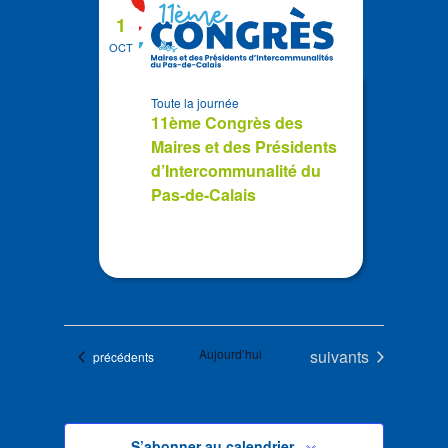
1
OCT
Toute la journée
11ème Congrès des
Maires et des Présidents
d’Intercommunalité du
Pas-de-Calais
Évènements
Aujourd’hui
suivants
Évènements
précédents
S’abonner au calendrier