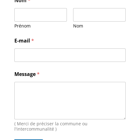
Nom
*
Prénom
Nom
*
E-mail
*
*
N
o
m
Message
*
( Merci de préciser la commune ou
l'intercommunalité )