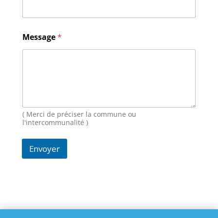
E
Message
*
-
m
a
i
l
N
o
m
*
( Merci de préciser la commune ou
l'intercommunalité )
Envoyer