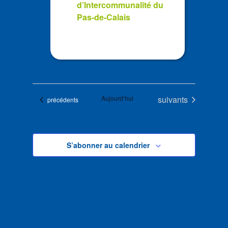
d’Intercommunalité du
Pas-de-Calais
Évènements
Aujourd’hui
suivants
Évènements
précédents
S’abonner au calendrier