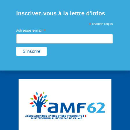
Inscrivez-vous à la lettre d'infos
*
champs requis
*
Adresse email