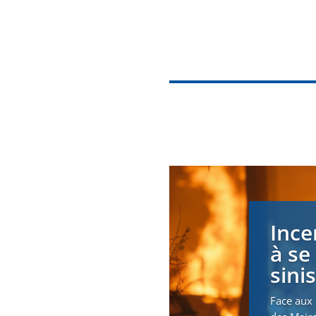
Ince
à se
sini
Face aux 