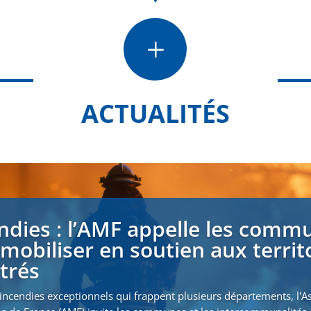
L
ACTUALITÉS
ndies : l’AMF appelle les comm
 mobiliser en soutien aux territ
strés
incendies exceptionnels qui frappent plusieurs départements, l'A