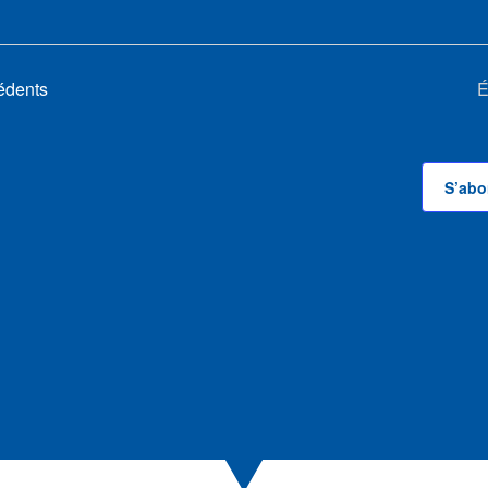
édents
É
S’abo