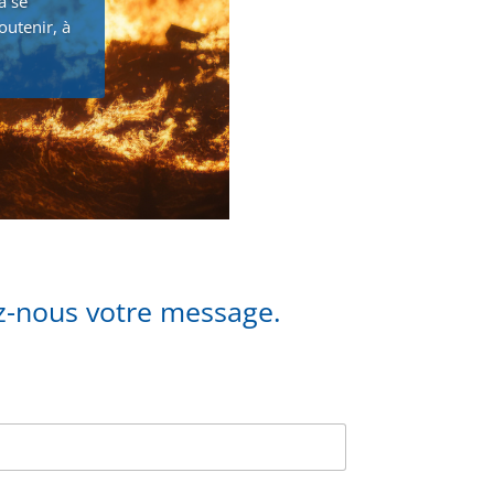
à se
outenir, à
ez-nous votre message.