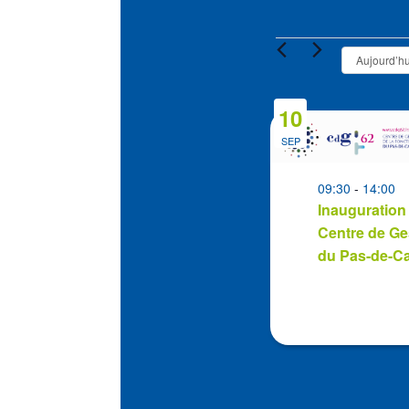
Évènement
Aujourd’hu
10
List
of
SEP
events
in
09:30
-
14:00
Inauguration
Photo
Centre de Ge
View
du Pas-de-Ca