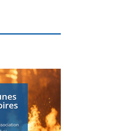
unes
oires
ssociation