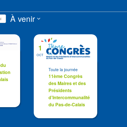
s
À venir
i
Sélectionnez
la
date
1
OCT
 du
Toute la journée
stion
11ème Congrès
lais
des Maires et des
Présidents
d’Intercommunalité
du Pas-de-Calais