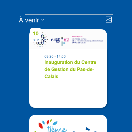
Évènements
Navigat
Navigat
À venir
Photo
de
par
Sélectionnez
vues
List
consult
10
la
Évènem
of
SEP
date
events
in
09:30
-
14:00
Photo
Inauguration du Centre
de Gestion du Pas-de-
View
Calais