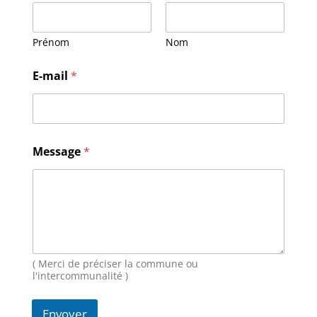
Prénom
Nom
E-mail
*
E
Message
*
-
m
a
i
l
N
o
m
E
( Merci de préciser la commune ou
-
l'intercommunalité )
m
a
Envoyer
i