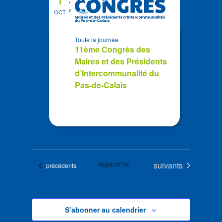
1
OCT
Toute la journée
11ème Congrès des
Maires et des Présidents
d’Intercommunalité du
Pas-de-Calais
Évènements
Aujourd’hui
suivants
Évènements
précédents
S’abonner au calendrier