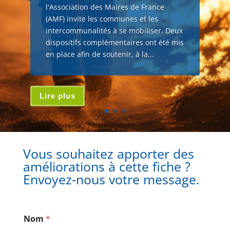
l'Association des Maires de France
(AMF) invite les communes et les
intercommunalités à se mobiliser. Deux
dispositifs complémentaires ont été mis
en place afin de soutenir, à la...
Lire plus
Vous souhaitez apporter des
améliorations à cette fiche ?
Envoyez-nous votre message.
Nom
*