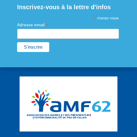
Inscrivez-vous à la lettre d'infos
*
champs requis
*
Adresse email