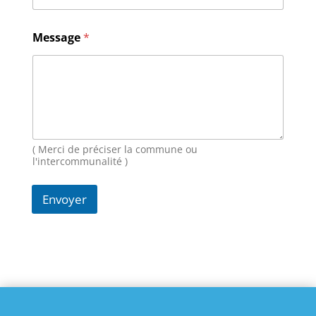
N
Message
*
o
m
*
*
( Merci de préciser la commune ou
l'intercommunalité )
Envoyer