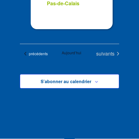
Pas-de-Calais
Évènements
Aujourd’hui
suivants
Évènements
précédents
S’abonner au calendrier