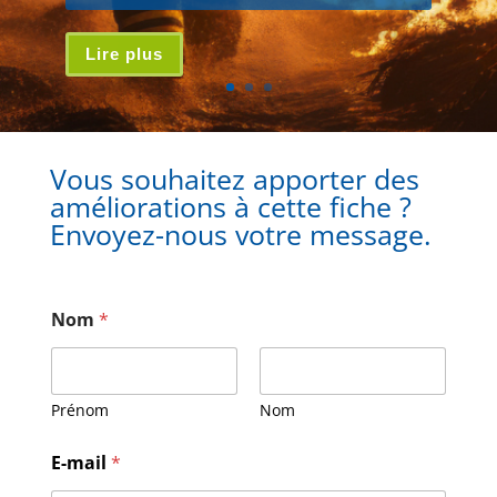
Lire plus
Vous souhaitez apporter des
améliorations à cette fiche ?
Envoyez-nous votre message.
Nom
*
Prénom
Nom
N
E-mail
*
o
m