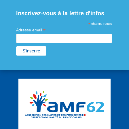
Inscrivez-vous à la lettre d'infos
*
champs requis
*
Adresse email