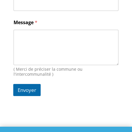
N
o
m
E
Message
*
-
m
a
i
l
( Merci de préciser la commune ou
l'intercommunalité )
Envoyer