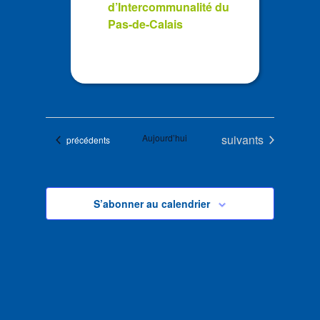
d’Intercommunalité du
Pas-de-Calais
Évènements
Aujourd’hui
suivants
Évènements
précédents
S’abonner au calendrier