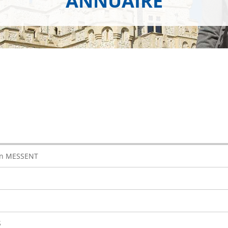
ANNUAIRE
en MESSENT
S