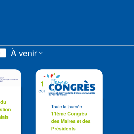
s
À venir
i
Sélectionnez
la
date
1
OCT
 du
Toute la journée
stion
11ème Congrès
lais
des Maires et des
Présidents