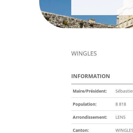
WINGLES
INFORMATION
Maire/Président:
Sébasti
Population:
8 818
Arrondissement:
LENS
Canton:
WINGLE