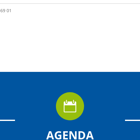
 69 01

AGENDA