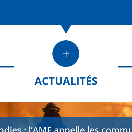
L
ACTUALITÉS
ndies : l’AMF appelle les comm