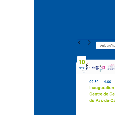
Évènement
Aujourd’hu
10
List
of
SEP
events
in
09:30
-
14:00
Inauguration
Photo
Centre de Ge
View
du Pas-de-Ca