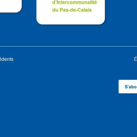
d’Intercommunalité
du Pas-de-Calais
édents
É
S’abo