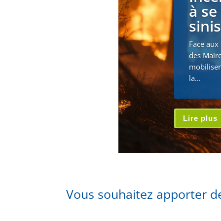
à se
sini
Face aux 
des Maire
mobiliser
la...
Lire plus
Vous souhaitez apporter de