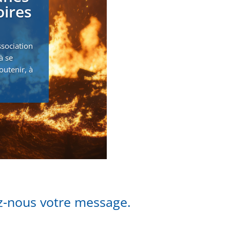
oires
ssociation
à se
outenir, à
ez-nous votre message.