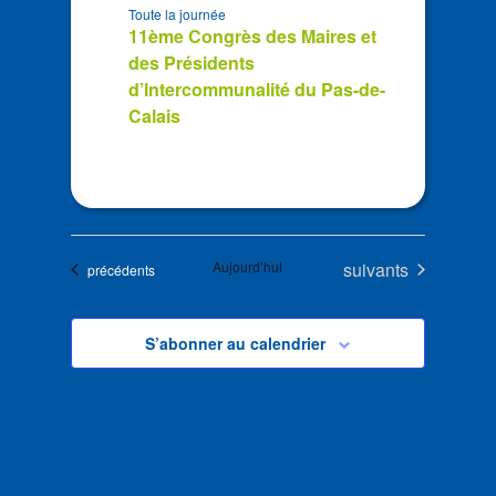
Toute la journée
11ème Congrès des Maires et
des Présidents
d’Intercommunalité du Pas-de-
Calais
Évènements
Aujourd’hui
suivants
Évènements
précédents
S’abonner au calendrier