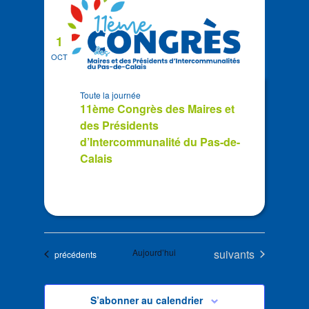
1
OCT
Toute la journée
11ème Congrès des Maires et
des Présidents
d’Intercommunalité du Pas-de-
Calais
Évènements
Aujourd’hui
suivants
Évènements
précédents
S’abonner au calendrier