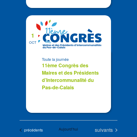
1
OCT
Toute la journée
11ème Congrès des
Maires et des Présidents
d’Intercommunalité du
Pas-de-Calais
Évènements
Aujourd’hui
suivants
Évènements
précédents