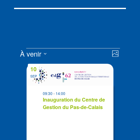
Évènements
Navigat
Navigat
À venir
Photo
de
par
Sélectionnez
vues
List
consult
10
la
Évènem
of
date
SEP
events
in
09:30
-
14:00
Photo
Inauguration du Centre de
View
Gestion du Pas-de-Calais