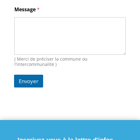
l
M
Message
*
e
s
s
a
g
e
N
o
( Merci de préciser la commune ou
m
l'intercommunalité )
Envoyer