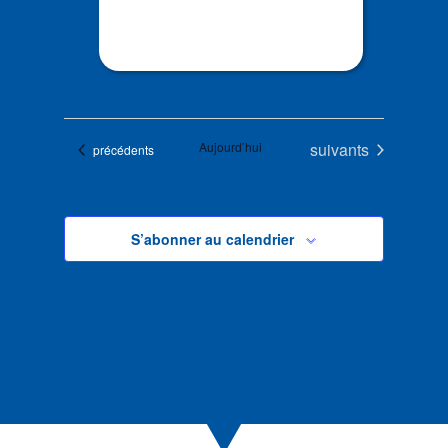
Évènements
Aujourd’hui
suivants
Évènements
précédents
S’abonner au calendrier