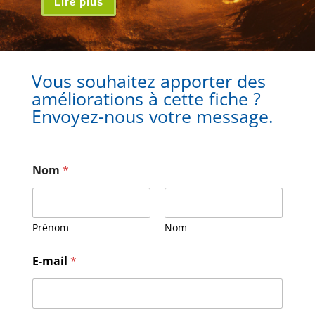
Lire plus
Vous souhaitez apporter des
améliorations à cette fiche ?
Envoyez-nous votre message.
Nom
*
Prénom
Nom
E
E-mail
*
-
m
a
i