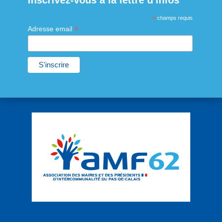
Inscrivez-vous à la lettre d'infos
*
champs requis
*
Adresse email