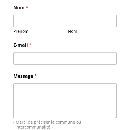
Nom
*
Prénom
Nom
M
E-mail
*
e
s
s
a
g
e
Message
*
E
-
m
a
i
l
N
o
( Merci de préciser la commune ou
m
l'intercommunalité )