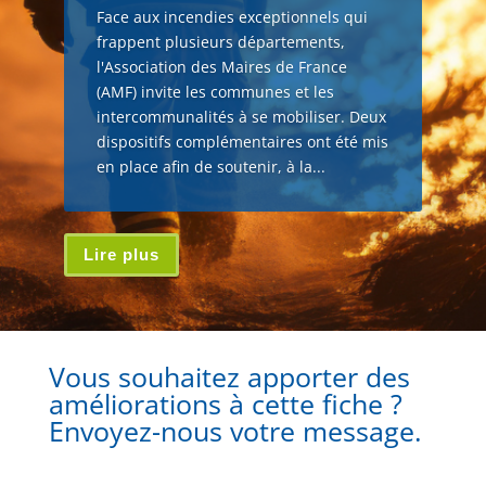
Face aux incendies exceptionnels qui
frappent plusieurs départements,
l'Association des Maires de France
(AMF) invite les communes et les
intercommunalités à se mobiliser. Deux
dispositifs complémentaires ont été mis
en place afin de soutenir, à la...
Lire plus
Vous souhaitez apporter des
améliorations à cette fiche ?
Envoyez-nous votre message.