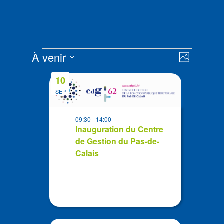
Évènements
Navigat
Navigat
À venir
Photo
de
par
Sélectionnez
vues
List
consult
10
la
Évènem
of
SEP
date
events
in
09:30
-
14:00
Photo
Inauguration du Centre
de Gestion du Pas-de-
View
Calais