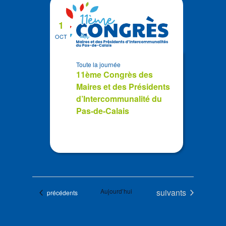
1
OCT
Toute la journée
11ème Congrès des
Maires et des Présidents
d’Intercommunalité du
Pas-de-Calais
Évènements
Aujourd’hui
suivants
Évènements
précédents