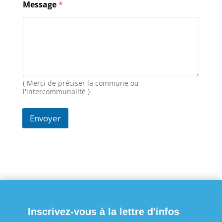
M
Message
*
e
s
s
a
g
e
N
o
( Merci de préciser la commune ou
m
l'intercommunalité )
Envoyer
Inscrivez-vous à la lettre d'infos