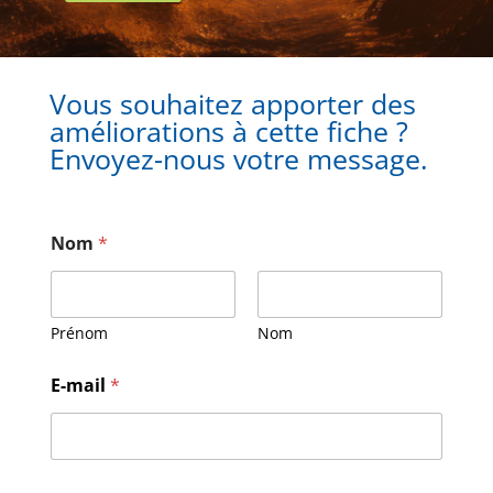
Vous souhaitez apporter des
améliorations à cette fiche ?
Envoyez-nous votre message.
Nom
*
Prénom
Nom
E
E-mail
*
-
m
a
i
l