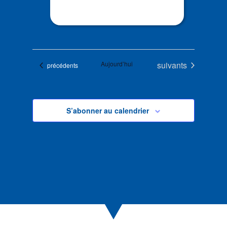
Évènements
Aujourd’hui
suivants
Évènements
précédents
S’abonner au calendrier