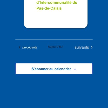
d’Intercommunalité du
Pas-de-Calais
Évènements
Aujourd’hui
suivants
Évènements
précédents
S’abonner au calendrier