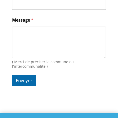
s
a
g
e
Message
*
E
-
m
a
i
l
N
o
( Merci de préciser la commune ou
m
l'intercommunalité )
Envoyer