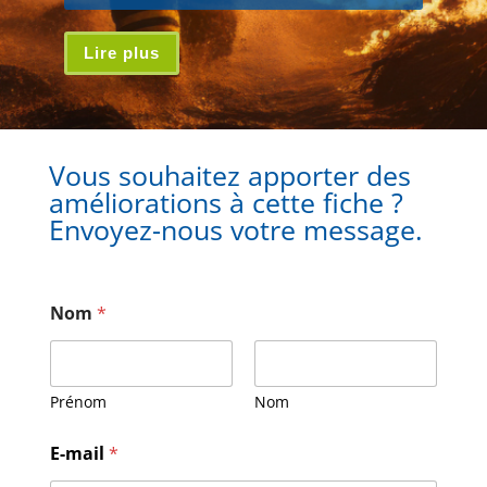
Lire plus
Vous souhaitez apporter des
améliorations à cette fiche ?
Envoyez-nous votre message.
Nom
*
Prénom
Nom
M
E-mail
*
e
s