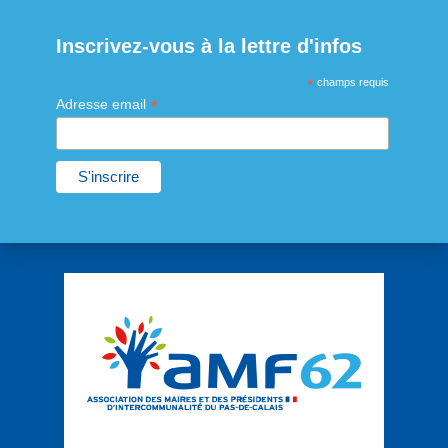
Inscrivez-vous à la lettre d'infos
*
champs requis
*
Adresse email