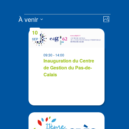
Évènements
Navigat
Navigat
À venir
Photo
de
par
Sélectionnez
vues
List
consult
10
la
Évènem
of
SEP
date
events
in
09:30
-
14:00
Photo
Inauguration du Centre
de Gestion du Pas-de-
View
Calais