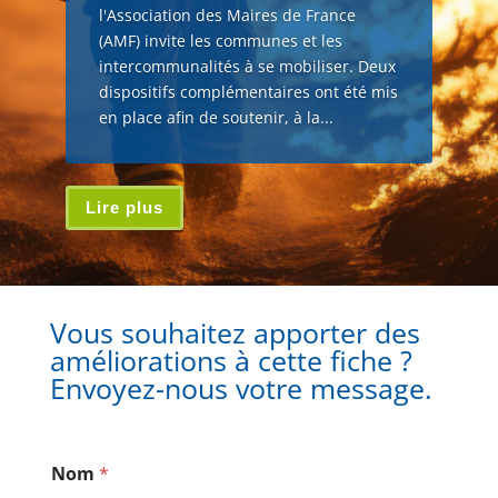
l'Association des Maires de France
(AMF) invite les communes et les
intercommunalités à se mobiliser. Deux
dispositifs complémentaires ont été mis
en place afin de soutenir, à la...
Lire plus
Vous souhaitez apporter des
améliorations à cette fiche ?
Envoyez-nous votre message.
Nom
*