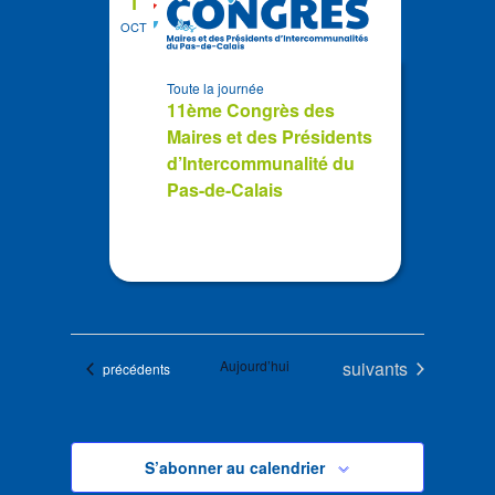
1
OCT
Toute la journée
11ème Congrès des
Maires et des Présidents
d’Intercommunalité du
Pas-de-Calais
Évènements
Aujourd’hui
suivants
Évènements
précédents
S’abonner au calendrier