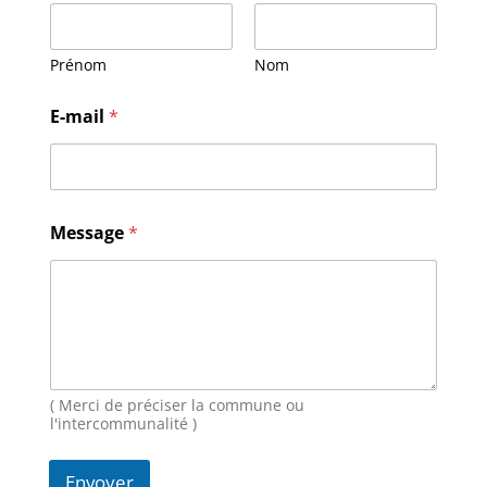
Prénom
Nom
E-mail
*
M
Message
*
e
s
s
a
g
e
N
o
m
( Merci de préciser la commune ou
E
l'intercommunalité )
-
m
Envoyer
a