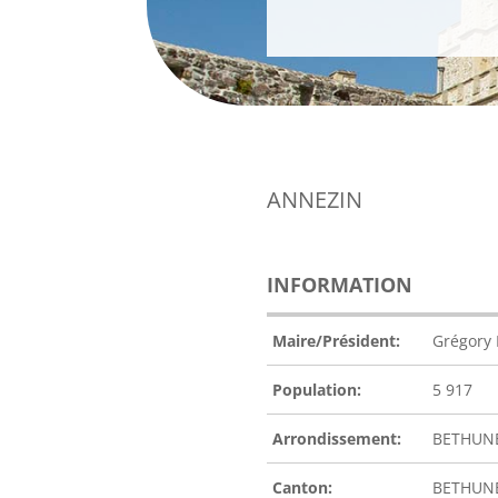
ANNEZIN
INFORMATION
Maire/Président:
Grégory
Population:
5 917
Arrondissement:
BETHUN
Canton:
BETHUN