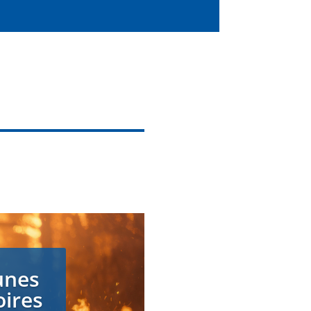
unes
oires