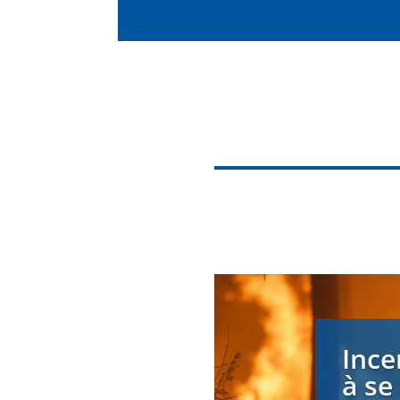
Ince
à se