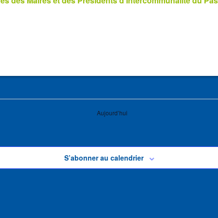
s des Maires et des Présidents d’Intercommunalité du Pas
Aujourd’hui
S’abonner au calendrier