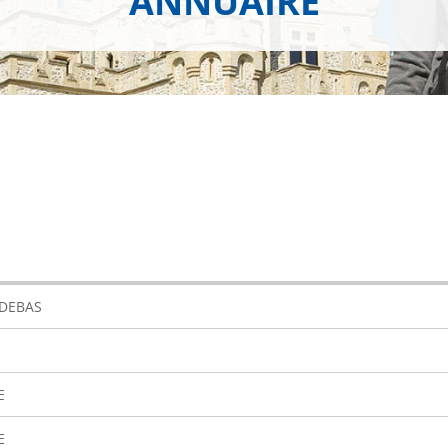
ANNUAIRE
 DEBAS
E
E