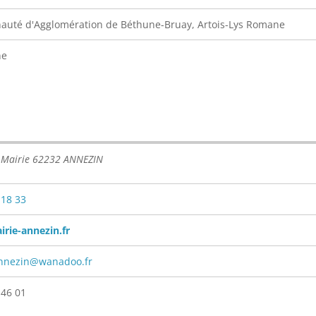
uté d'Agglomération de Béthune-Bruay, Artois-Lys Romane
ne
a Mairie 62232 ANNEZIN
 18 33
rie-annezin.fr
annezin@wanadoo.fr
 46 01