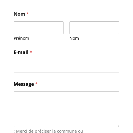
Nom
*
Prénom
Nom
M
E-mail
*
e
s
s
a
g
e
Message
*
E
-
m
a
i
l
N
o
( Merci de préciser la commune ou
m