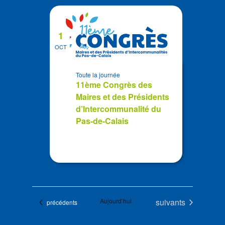
1
OCT
Toute la journée
11ème Congrès des
Maires et des Présidents
d’Intercommunalité du
Pas-de-Calais
Évènements
Aujourd’hui
suivants
Évènements
précédents