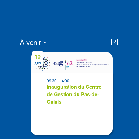
Évènements
Navigat
Navigat
À venir
Photo
de
par
Sélectionnez
vues
List
consult
10
la
Évènem
of
SEP
date
events
in
09:30
-
14:00
Photo
Inauguration du Centre
de Gestion du Pas-de-
View
Calais