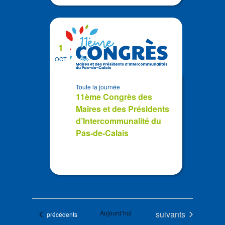
1
OCT
Toute la journée
11ème Congrès des
Maires et des Présidents
d’Intercommunalité du
Pas-de-Calais
Évènements
Aujourd’hui
suivants
Évènements
précédents