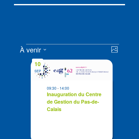
Évènements
Navigat
Navigat
À venir
Photo
de
par
Sélectionnez
vues
List
consult
10
la
Évènem
of
SEP
date
events
in
09:30
-
14:00
Photo
Inauguration du Centre
de Gestion du Pas-de-
View
Calais