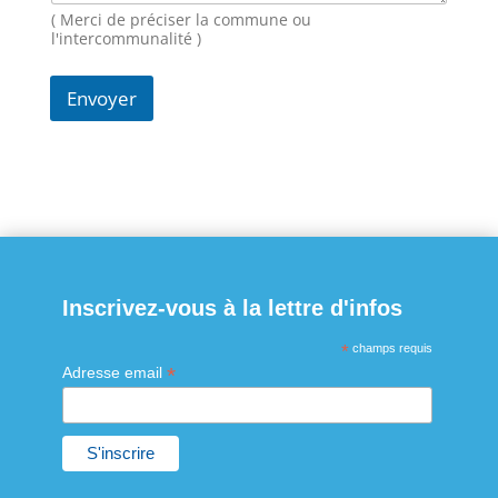
o
( Merci de préciser la commune ou
m
l'intercommunalité )
Envoyer
Inscrivez-vous à la lettre d'infos
*
champs requis
*
Adresse email