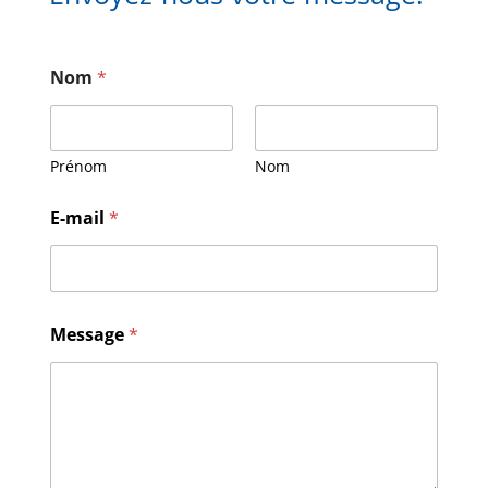
Nom
*
Prénom
Nom
M
E-mail
*
e
s
s
a
g
e
Message
*
E
-
m
a
i
l
N