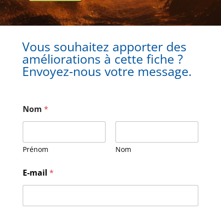
Vous souhaitez apporter des
améliorations à cette fiche ?
Envoyez-nous votre message.
Nom
*
Prénom
Nom
E
E-mail
*
-
m
a
i
l