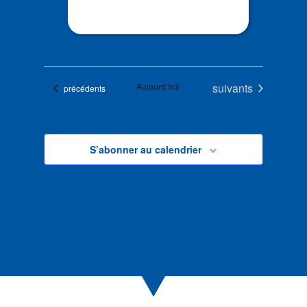
Évènements
Aujourd’hui
suivants
Évènements
précédents
S’abonner au calendrier