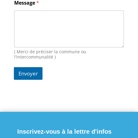
M
Message
*
e
s
s
a
g
e
N
o
( Merci de préciser la commune ou
m
l'intercommunalité )
Envoyer
Inscrivez-vous à la lettre d'infos