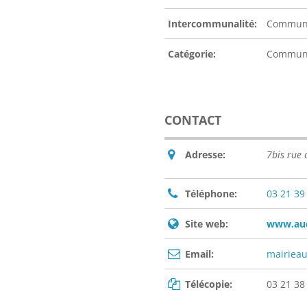
Intercommunalité:
Communa
Catégorie:
Commu
CONTACT
Adresse:
7bis rue
Téléphone:
03 21 39
Site web:
www.aud
Email:
mairiea
Télécopie:
03 21 38