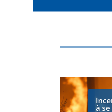
Ince
à se