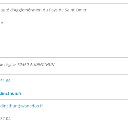
uté d'Agglomération du Pays de Saint Omer
ne
 de l'église 62560 AUDINCTHUN
 51 86
incthun.fr
udincthun@wanadoo.fr
 32 04