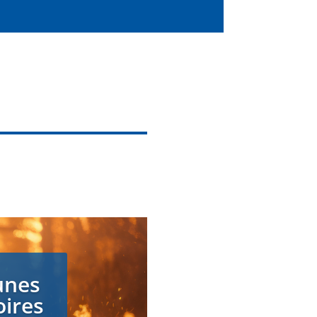
unes
oires