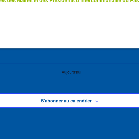
s des Maires et des Présidents d’Intercommunalité du Pas
Aujourd’hui
S’abonner au calendrier