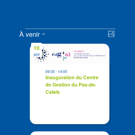
Évènements
Navigat
Navigat
À venir
Photo
de
par
Sélectionnez
vues
List
consult
10
la
Évènem
of
SEP
date
events
in
09:30
-
14:00
Photo
Inauguration du Centre
de Gestion du Pas-de-
View
Calais