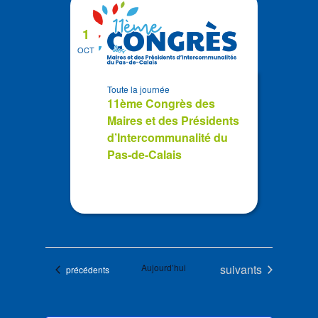
1
OCT
Toute la journée
11ème Congrès des
Maires et des Présidents
d’Intercommunalité du
Pas-de-Calais
Évènements
Aujourd’hui
suivants
Évènements
précédents