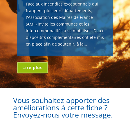
Face aux incendies exceptionnels qui
frappent plusieurs départements,
l'Association des Maires de France
(AMF) invite les communes et les
intercommunalités à se mobiliser. Deux
dispositifs complémentaires ont été mis
en place afin de soutenir, à la...
Lire plus
Vous souhaitez apporter des
améliorations à cette fiche ?
Envoyez-nous votre message.