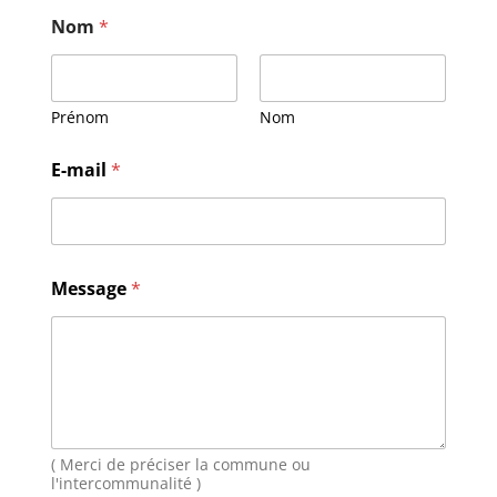
Nom
*
Prénom
Nom
M
E-mail
*
e
s
s
a
g
e
Message
*
E
-
m
a
i
l
N
o
( Merci de préciser la commune ou
m
l'intercommunalité )