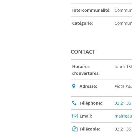
Intercommunalité:
Communa
Catégorie:
Commu
CONTACT
Horaires
lundi 15
d'ouvertures:
Adresse:
Place Pa
Téléphone:
03 21 35
Email:
mairiea
Télécopie:
03 21 35