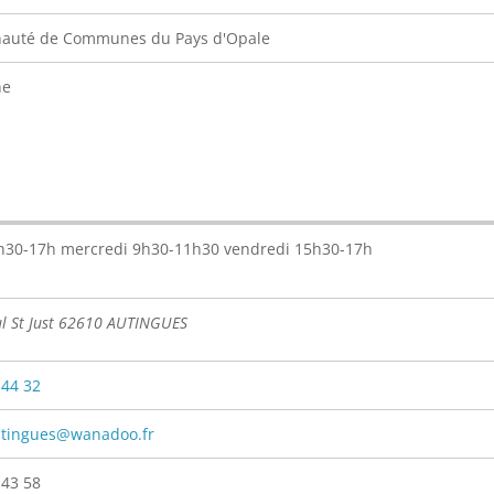
uté de Communes du Pays d'Opale
ne
h30-17h mercredi 9h30-11h30 vendredi 15h30-17h
ul St Just 62610 AUTINGUES
 44 32
utingues@wanadoo.fr
 43 58