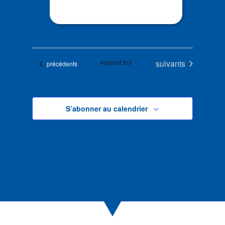
Évènements
Aujourd’hui
suivants
Évènements
précédents
S’abonner au calendrier