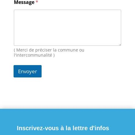
Message
*
E
-
m
a
i
l
N
o
( Merci de préciser la commune ou
m
l'intercommunalité )
Envoyer
Inscrivez-vous à la lettre d'infos