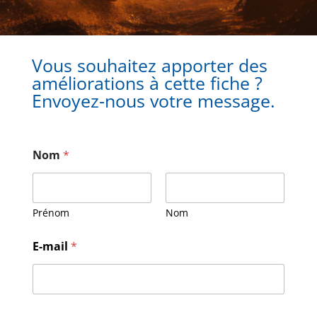
Vous souhaitez apporter des
améliorations à cette fiche ?
Envoyez-nous votre message.
Nom
*
Prénom
Nom
M
E-mail
*
e
s
s
a
g
e