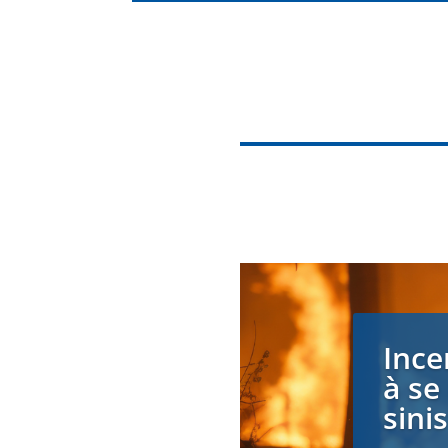
Ince
à se
sini