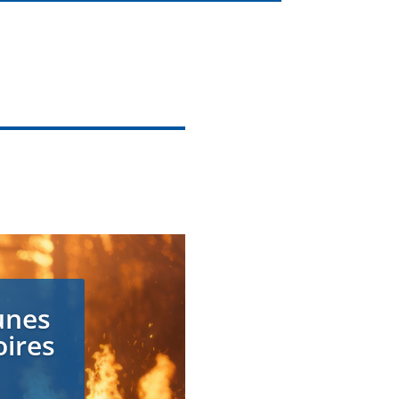
unes
oires