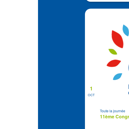
1
OCT
Toute la journée
11ème Congrè