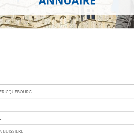
ANNUAIRE
DERICQUEBOURG
E
A BUISSIERE