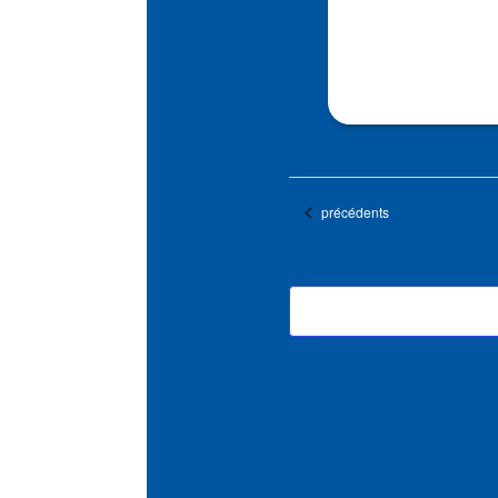
Évènements
précédents