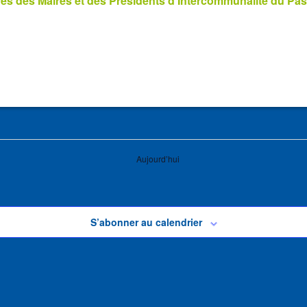
s des Maires et des Présidents d’Intercommunalité du Pas
Aujourd’hui
S’abonner au calendrier