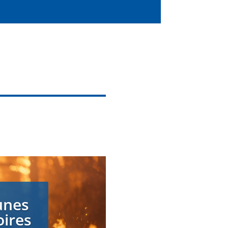
unes
oires