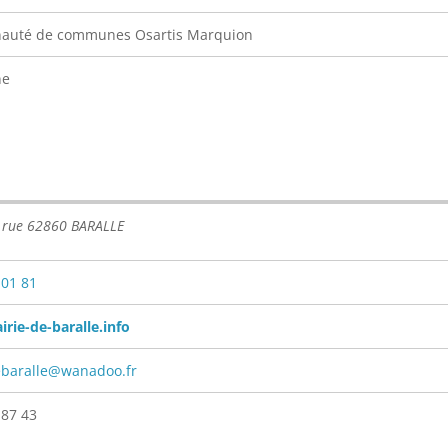
uté de communes Osartis Marquion
ne
 rue 62860 BARALLE
 01 81
ie-de-baralle.info
ebaralle@wanadoo.fr
 87 43