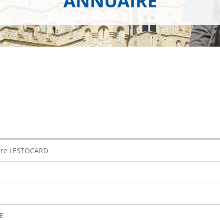
ANNUAIRE
erre LESTOCARD
E