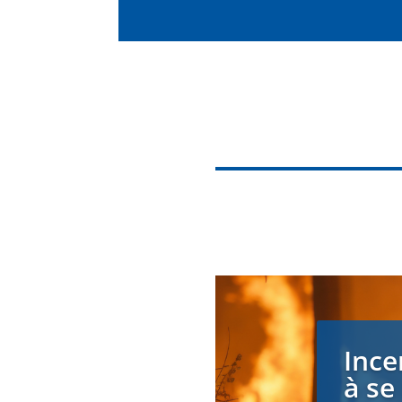
Ince
à se