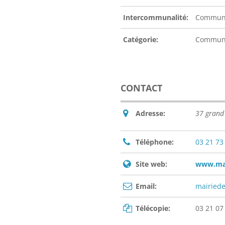
Intercommunalité:
Communa
Catégorie:
Commu
CONTACT
Adresse:
37 grand
Téléphone:
03 21 73
Site web:
www.mair
Email:
mairied
Télécopie:
03 21 07